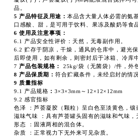
品。
5 产品特征及用途：
本品含大量人体必需的氨
口感酸、甜，是可用于饮料、果冻及酸奶等食
6 使用及注意事项：
6.1 产品安全性评价：天然，无毒副作用。
6.2 贮存于阴凉，干燥，通风的仓库中，避
后即使用，如有剩余，则密封后于冰箱、冷库
7
产品包装规格：
25kg/袋（无菌袋）/件，外包
8 产品保质期：
符合贮藏条件，未经启封的情况
9 质量指标
9.1 产品规格
：
3×3×3mm～12×12×12mm
9.2 感官指标
色泽 ：
芦荟凝胶（颗粒）呈白色至淡黄色，镶
滋味气味 ：
具有芦荟罐头固有的滋味和气味，
形态 ：
固液两相的混合体。
杂质 ：
正常视力下无外来可见杂质。