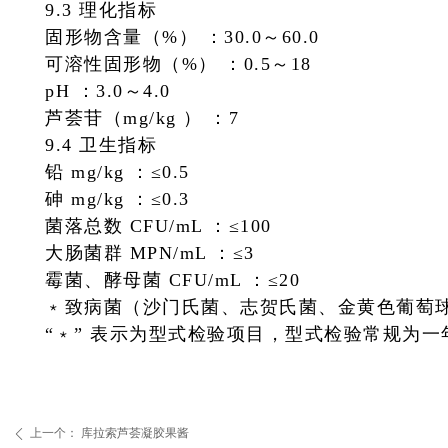
9.3 理化指标
固形物含量（%） ：
30.0～60.0
可溶性固形物（%） ：
0.5～18
pH ：
3.0～4.0
芦荟苷（mg/kg ） ：
7
9.4 卫生指标
铅 mg/kg ：
≤0.5
砷 mg/kg ：
≤0.3
菌落总数 CFU/mL ：
≤100
大肠菌群 MPN/mL ：
≤3
霉菌、酵母菌 CFU/mL ：
≤20
﹡致病菌（沙门氏菌、志贺氏菌、金黄色葡萄球
“﹡” 表示为型式检验项目，型式检验常规为一
上一个：
库拉索芦荟凝胶果酱
ꄴ