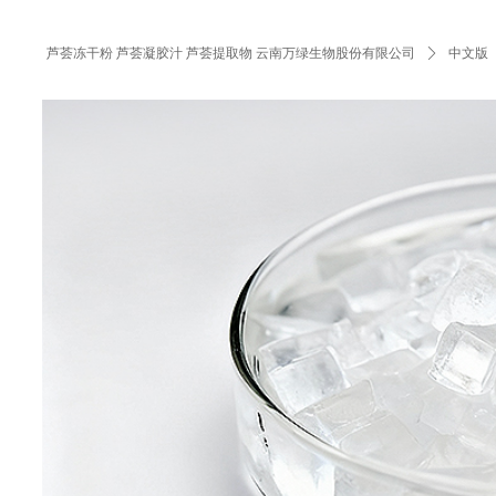
芦荟冻干粉 芦荟凝胶汁 芦荟提取物 云南万绿生物股份有限公司
ꄲ
中文版