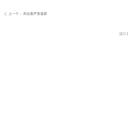
上一个：
库拉索芦荟凝胶
ꄴ
滇ICP