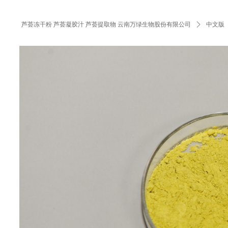
芦荟冻干粉 芦荟凝胶汁 芦荟提取物 云南万绿生物股份有限公司
ꄲ
中文版