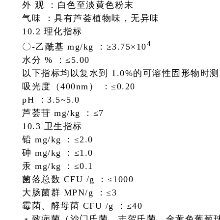
外 观 ：
白色至淡黄色粉末
气味 ：
具有芦荟植物味，无异味
10.2 理化指标
4
〇-乙酰基 mg/kg ：
≥3.75×10
水分 % ：
≤5.00
以下指标均以复水到 1.0%的可溶性固形物时
吸光度（400nm） ：
≤0.20
pH ：
3.5~5.0
芦荟苷 mg/kg ：
≤7
10.3 卫生指标
铅 mg/kg ：
≤2.0
砷 mg/kg ：
≤1.0
汞 mg/kg ：
≤0.1
菌落总数 CFU /g ：
≤1000
大肠菌群 MPN/g ：
≤3
霉菌、酵母菌 CFU /g ：
≤40
﹡致病菌（沙门氏菌、志贺氏菌、金黄色葡萄球