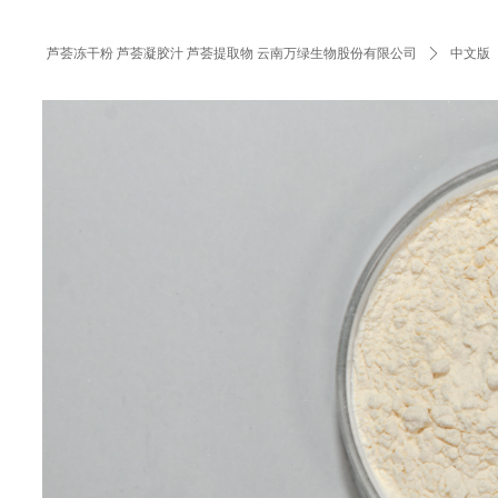
芦荟冻干粉 芦荟凝胶汁 芦荟提取物 云南万绿生物股份有限公司
ꄲ
中文版