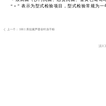
“﹡” 表示为型式检验项目，型式检验常规为一
上一个：
100:1 库拉索芦荟全叶冻干粉
ꄴ
滇ICP