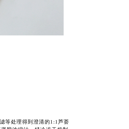
过滤等处
理得到澄清的1:1芦荟