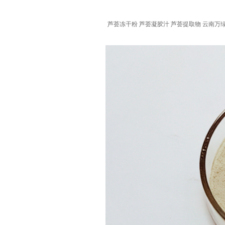
芦荟冻干粉 芦荟凝胶汁 芦荟提取物 云南万