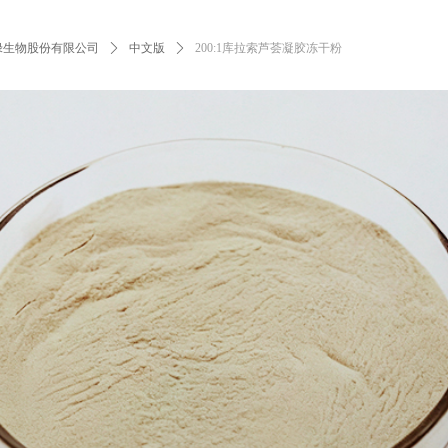
绿生物股份有限公司
ꄲ
中文版
ꄲ
200:1库拉索芦荟凝胶冻干粉