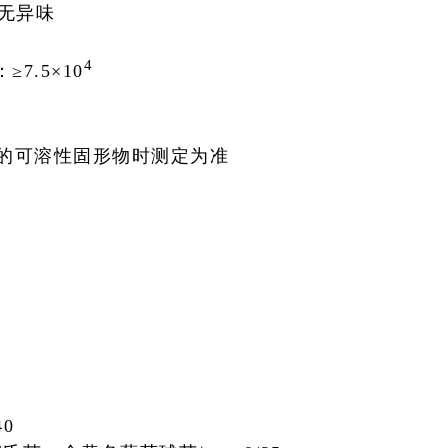
无异味
4
：
≥7.5×10
%的可溶性固形物时测定为准
40