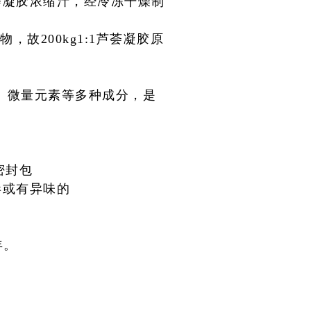
荟凝胶浓缩汁，经冷冻干燥制
形物，故
200kg1:1芦荟凝胶原
、微
量元素等多种成分，是
密封包
毒或有异味的
年。