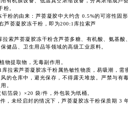
利用有机膜设备、低温真空浓缩设备，分
离浓缩成芦
冻干粉。
凝胶冻干粉的由来：芦荟凝胶中大约含 0.5%的可溶性固
右芦荟凝胶冻干粉，即为200:1库拉索芦
:1库拉索芦荟凝胶冻干粉含芦荟多糖、有机酸、氨基酸
、保健品、卫生用品等领域的高级工业原料。
天然植物提取物，无毒副作用。
00:1库拉索芦荟凝胶冻干粉属热敏性物质，易吸潮，需
通风的仓库中，避光保存，不得露天堆放。严禁与有
使用。
袋（铝箔袋）×20 袋/件，外包装为纸桶。
件，未经启封的情况下，芦荟凝胶冻干粉保质期 3 