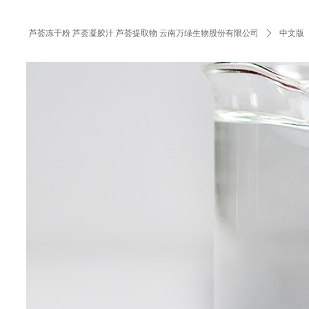
芦荟冻干粉 芦荟凝胶汁 芦荟提取物 云南万绿生物股份有限公司
ꄲ
中文版