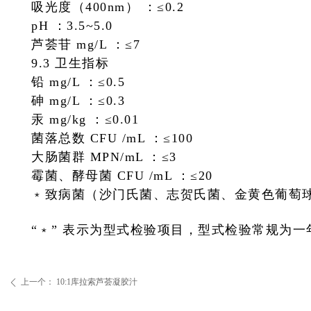
吸光度（400nm） ：
≤0.2
pH ：
3.5~5.0
芦荟苷 mg/L ：
≤7
9.3 卫生指标
铅 mg/L ：
≤0.5
砷 mg/L ：
≤0.3
汞 mg/kg ：
≤0.01
菌落总数 CFU /mL ：
≤100
大肠菌群 MPN/mL ：
≤3
霉菌、酵母菌 CFU /mL ：
≤20
﹡致病菌（沙门氏菌、志贺氏菌、金黄色葡萄
“﹡” 表示为型式检验项目，型式检验常规为一
上一个：
10:1库拉索芦荟凝胶汁
ꄴ